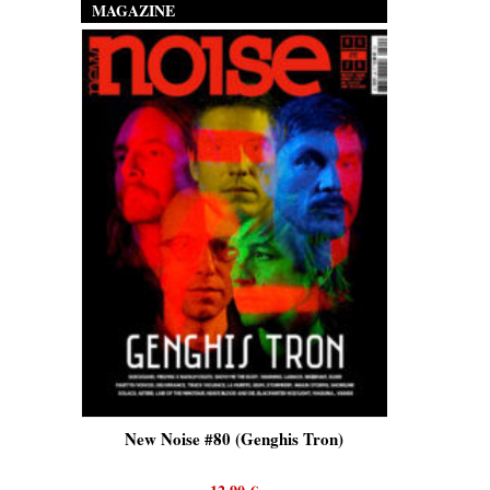
MAGAZINE
is)
New Noise #80 (Genghis Tron)
New No