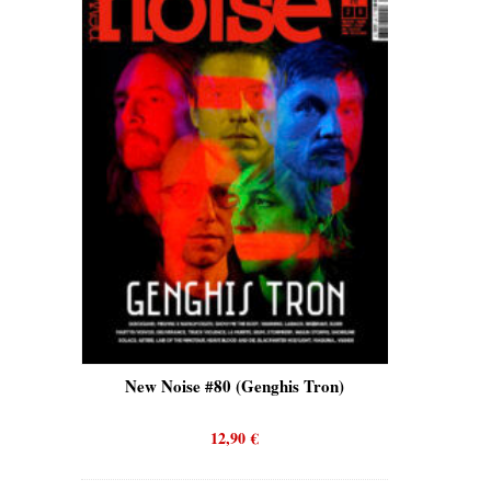
is)
New Noise #80 (Genghis Tron)
New No
12,90
€