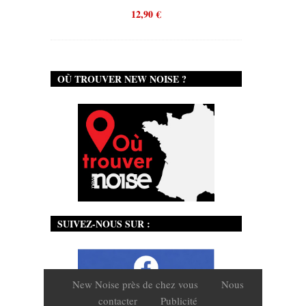
12,90
€
12,90
€
OÙ TROUVER NEW NOISE ?
SUIVEZ-NOUS SUR :
New Noise près de chez vous
Nous
contacter
Publicité