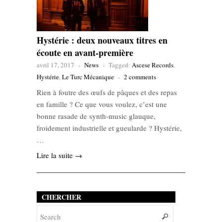
Hystérie : deux nouveaux titres en
écoute en avant-première
avril 17, 2017
-
News
-
Tagged:
Ascese Records
,
Hystérie
,
Le Turc Mécanique
-
2 comments
Rien à foutre des œufs de pâques et des repas
en famille ? Ce que vous voulez, c’est une
bonne rasade de synth-music glauque,
froidement industrielle et gueularde ? Hystérie,
…
Lire la suite →
CHERCHER