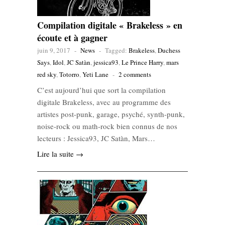
Compilation digitale « Brakeless » en
écoute et à gagner
juin 9, 2017
-
News
-
Tagged:
Brakeless
,
Duchess
Says
,
Idol
,
JC Satàn
,
jessica93
,
Le Prince Harry
,
mars
red sky
,
Totorro
,
Yeti Lane
-
2 comments
C’est aujourd’hui que sort la compilation
digitale Brakeless, avec au programme des
artistes post-punk, garage, psyché, synth-punk,
noise-rock ou math-rock bien connus de nos
lecteurs : Jessica93, JC Satàn, Mars…
Lire la suite →