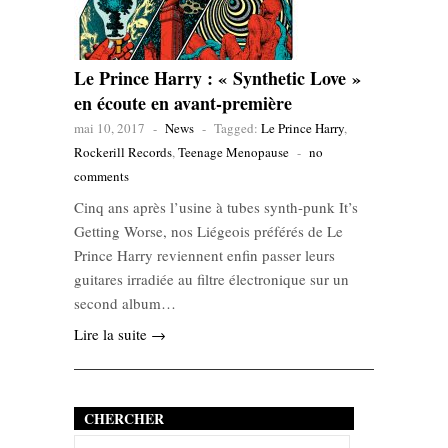
Le Prince Harry : « Synthetic Love »
en écoute en avant-première
mai 10, 2017
-
News
-
Tagged:
Le Prince Harry
,
Rockerill Records
,
Teenage Menopause
-
no
comments
Cinq ans après l’usine à tubes synth-punk It’s
Getting Worse, nos Liégeois préférés de Le
Prince Harry reviennent enfin passer leurs
guitares irradiée au filtre électronique sur un
second album…
Lire la suite →
CHERCHER