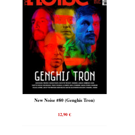
is)
New Noise #80 (Genghis Tron)
New No
12,90
€