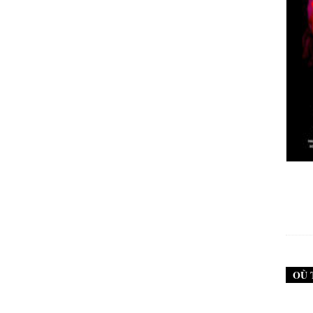
New Noise #79 (Neurosis)
12,90
€
OÙ 