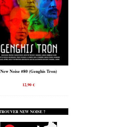
New Noise #80 (Genghis Tron)
New Noise #80 (Quicks
12,90
€
12,90
€
TROUVER NEW NOISE ?