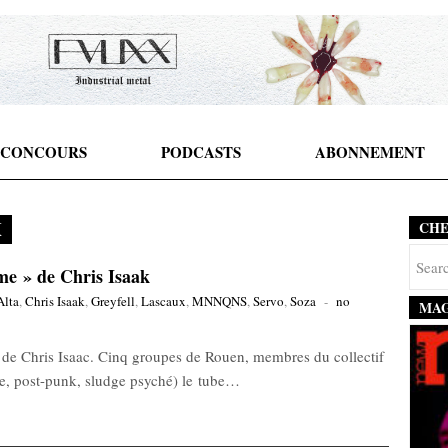
CONCOURS
PODCASTS
ABONNEMENT
X
CH
me » de Chris Isaak
Alta
,
Chris Isaak
,
Greyfell
,
Lascaux
,
MNNQNS
,
Servo
,
Soza
-
no
MAG
de Chris Isaac. Cinq groupes de Rouen, membres du collectif
ve, post-punk, sludge psyché) le tube…