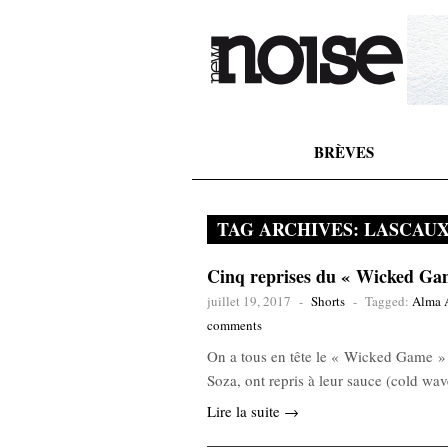
BRÈVES
TAG ARCHIVES:
LASCAU
Cinq reprises du « Wicked Ga
juillet 19, 2017
-
Shorts
-
Tagged:
Alma 
comments
On a tous en tête le « Wicked Game » 
Soza, ont repris à leur sauce (cold wa
Lire la suite →