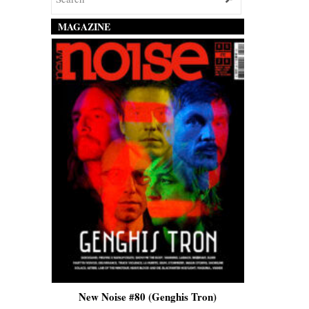
MAGAZINE
is)
New Noise #80 (Genghis Tron)
New No