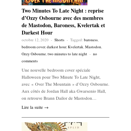
Two Minutes To Late Night : reprise
d’Ozzy Osbourne avec des membres
de Mastodon, Baroness, Kvelertak et
Darkest Hour
octobre 12, 2020
-
Shorts
-
Tagged:
baroness
,
bedroom cover
,
darkest hour
,
Kvelertak
,
Mastodon
,
Ozzy Osbourne
,
two minutes to late night
-
no
comments
Une nouvelle bedroom cover spéciale
Halloween pour Two Minute To Late Night,
avec « Over The Mountain » d’Ozzy Osbourne.
Aux côtés de Jordan Hall aka Gwarsenio Hall,
on retrouve Brann Dailor de Mastodon…
Lire la suite →