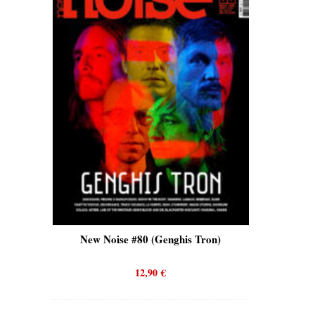
is)
New Noise #80 (Genghis Tron)
New No
12,90
€