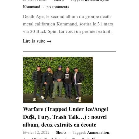
Kommand
-
no comments
Death Age, le second album du groupe death
metal californien Kommand, sortira le 31 mars
via 20 Buck Spin. En voici un premier extrait :
Lire la suite →
Warfare (Trapped Under Ice/Angel
Du$t, Fury, Trash Talk…) : nouvel
album, deux extraits en écoute
février 12, 2022
-
Shorts
-
Tagged:
Ammunation
,