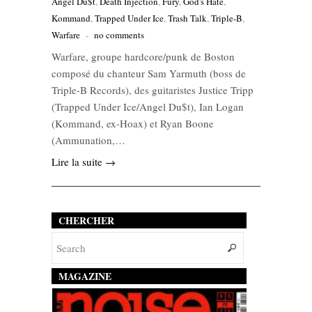
Angel Du$t
,
Death Injection
,
Fury
,
God's Hate
,
Kommand
,
Trapped Under Ice
,
Trash Talk
,
Triple-B
,
Warfare
-
no comments
Warfare, groupe hardcore/punk de Boston
composé du chanteur Sam Yarmuth (boss de
Triple-B Records), des guitaristes Justice Tripp
(Trapped Under Ice/Angel Du$t), Ian Logan
(Kommand, ex-Hoax) et Ryan Boone
(Ammunation,…
Lire la suite →
CHERCHER
MAGAZINE