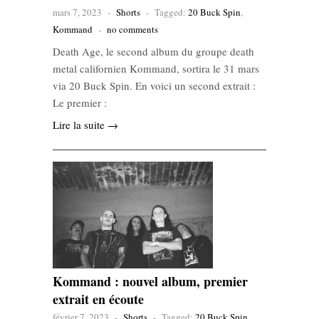
mars 7, 2023
-
Shorts
-
Tagged:
20 Buck Spin
,
Kommand
-
no comments
Death Age, le second album du groupe death
metal californien Kommand, sortira le 31 mars
via 20 Buck Spin. En voici un second extrait :
Le premier :
Lire la suite →
Kommand : nouvel album, premier
extrait en écoute
février 7, 2023
-
Shorts
-
Tagged:
20 Buck Spin
,