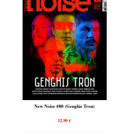
is)
New Noise #80 (Genghis Tron)
New No
12,90
€