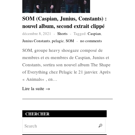
SOM (Caspian, Junius, Constants) :
nouvel album, second extrait clippé
décembre 8, 2021
-
Shorts
-
Tagged:
Caspian
,
Junius Constants
,
pelagic
,
SOM
-
no comments
SOM, groupe heavy shoegaze composé de
membres et ex-membres de Caspian, Junius et
Constants, sortira son nouvel album The Shape
of Everything chez Pelagic le 21 janvier. Après
« Animals« , en…
Lire la suite →
CHERCHER