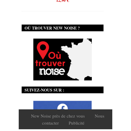
12,90
€
OÙ TROUVER NEW NOISE ?
SUIVEZ-NOUS SUR :
New Noise près de chez vous
Nous
contacter
Publicité