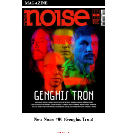
MAGAZINE
is)
New Noise #80 (Genghis Tron)
New No