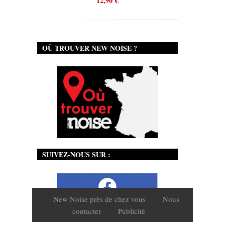
12,90
€
OÙ TROUVER NEW NOISE ?
SUIVEZ-NOUS SUR :
New Noise près de chez vous
Nous
contacter
Publicité