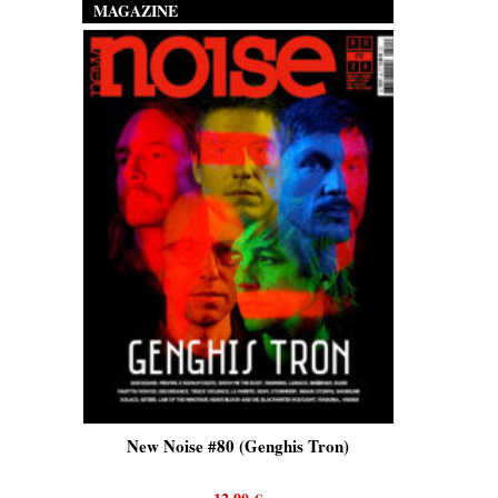
MAGAZINE
is)
New Noise #80 (Genghis Tron)
New No