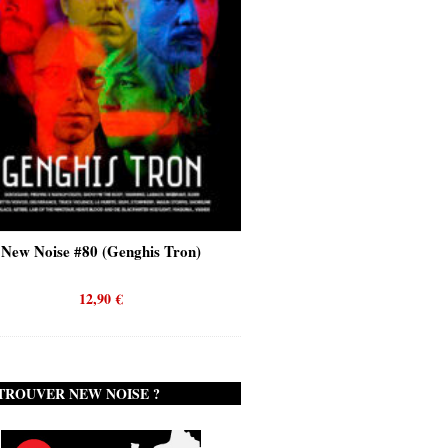
New Noise #80 (Genghis Tron)
New Noise #80 (Quicks
12,90
€
12,90
€
TROUVER NEW NOISE ?