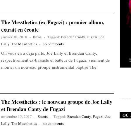
The Messthetics (ex-Fugazi) : premier album,
extrait en écoute
janvier 30, 2018
-
News
-
Tagged:
Brendan Canty
,
Fugazi
,
Joe
Lally
,
The Messthetics
-
no comments
On vous en a déjà parlé, Joe Lally et Brendan Canty,
respectivement ex-bassiste et batteur de Fugazi, viennent de
monter un nouveau groupe instrumental baptisé The
New Noise #79 (Neurosis)
12,90
€
The Messthetics : le nouveau groupe de Joe Lally
et Brendan Canty de Fugazi
OÙ 
novembre 15, 2017
-
Shorts
-
Tagged:
Brendan Canty
,
Fugazi
,
Joe
Lally
,
The Messthetics
-
no comments