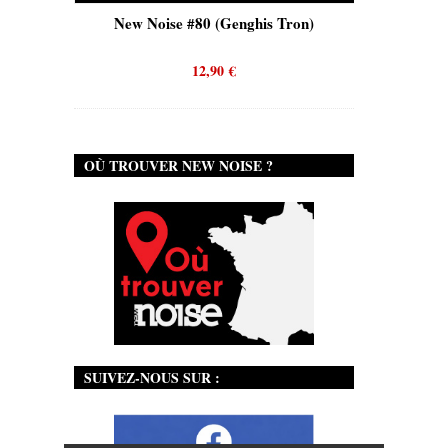
is)
New Noise #80 (Genghis Tron)
New No
12,90
€
OÙ TROUVER NEW NOISE ?
SUIVEZ-NOUS SUR :