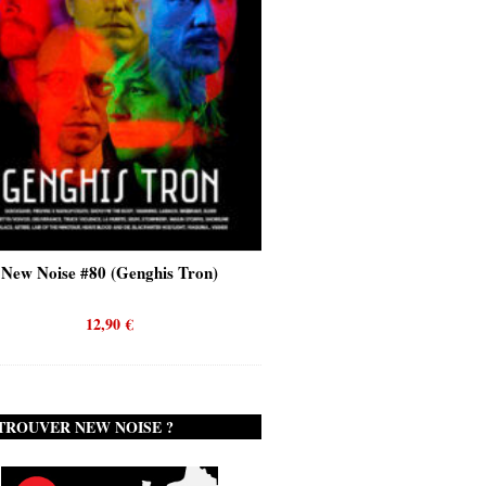
New Noise #80 (Genghis Tron)
New Noise #80 (Quicks
12,90
€
12,90
€
TROUVER NEW NOISE ?