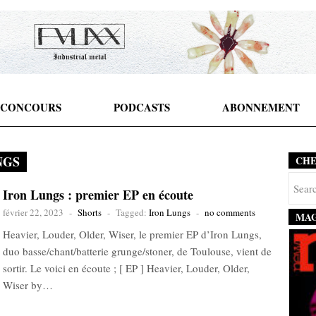
CONCOURS
PODCASTS
ABONNEMENT
NGS
CH
Iron Lungs : premier EP en écoute
février 22, 2023
-
Shorts
-
Tagged:
Iron Lungs
-
no comments
MAG
Heavier, Louder, Older, Wiser, le premier EP d’Iron Lungs,
duo basse/chant/batterie grunge/stoner, de Toulouse, vient de
sortir. Le voici en écoute ; [ EP ] Heavier, Louder, Older,
Wiser by…