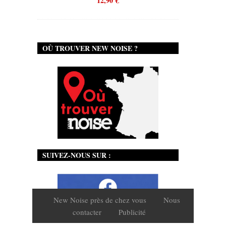
12,90
€
OÙ TROUVER NEW NOISE ?
SUIVEZ-NOUS SUR :
New Noise près de chez vous
Nous
contacter
Publicité