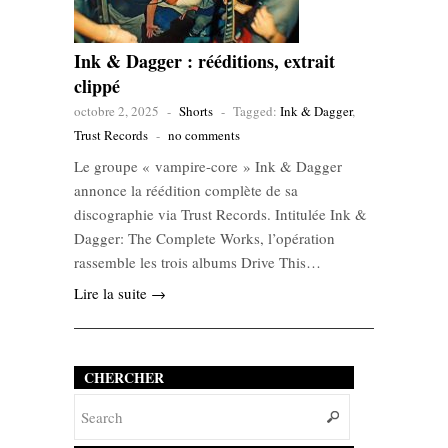
Ink & Dagger : rééditions, extrait
clippé
octobre 2, 2025
-
Shorts
-
Tagged:
Ink & Dagger
,
Trust Records
-
no comments
Le groupe « vampire-core » Ink & Dagger
annonce la réédition complète de sa
discographie via Trust Records. Intitulée Ink &
Dagger: The Complete Works, l’opération
rassemble les trois albums Drive This…
Lire la suite →
CHERCHER