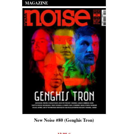
MAGAZINE
is)
New Noise #80 (Genghis Tron)
New No