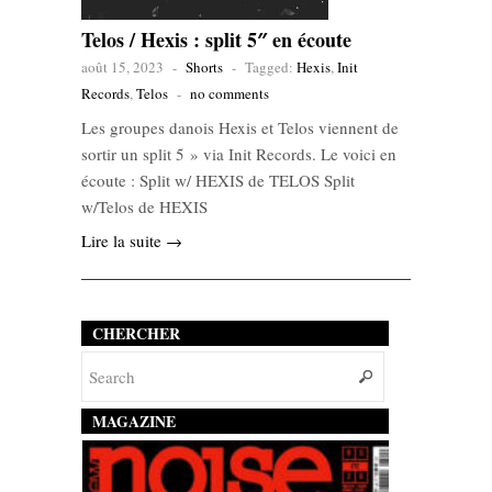
Telos / Hexis : split 5″ en écoute
août 15, 2023
-
Shorts
-
Tagged:
Hexis
,
Init
Records
,
Telos
-
no comments
Les groupes danois Hexis et Telos viennent de
sortir un split 5 » via Init Records. Le voici en
écoute : Split w/ HEXIS de TELOS Split
w/Telos de HEXIS
Lire la suite →
CHERCHER
MAGAZINE