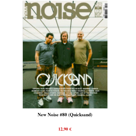
Tron)
New Noise #80 (Quicksand)
New 
12,90
€