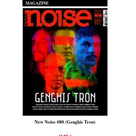
MAGAZINE
is)
New Noise #80 (Genghis Tron)
New No