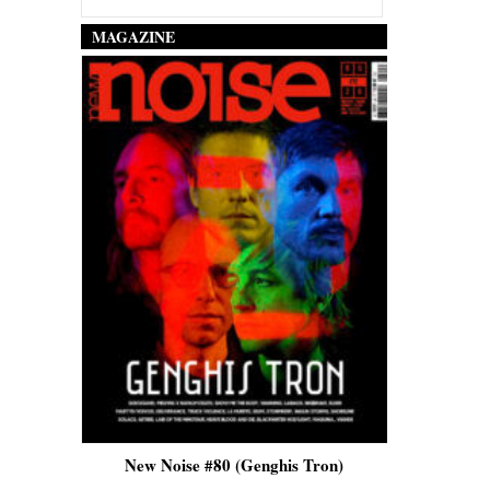
MAGAZINE
is)
New Noise #80 (Genghis Tron)
New No