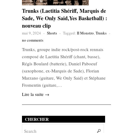
Trunks (Laetitia Shériff, Marquis de
Sade, We Only Said,Yes Basketball) :
nouveau clip
mai 9, 2024
-
Shorts
-
Tagged:
II Monstro
,
Trunks
-
no comments
Trunks, groupe indie rock/post-rock rennais
composé de Laetitia Shériff (chant, basse),
Régïs Boulard (batterie), Daniel Paboeuf
(saxophone, ex-Marquis de Sade), Florian
Marzano (guitare, We Only Said) et Stéphane
Fromentin (guitare,…
Lire la suite →
CHERCHER