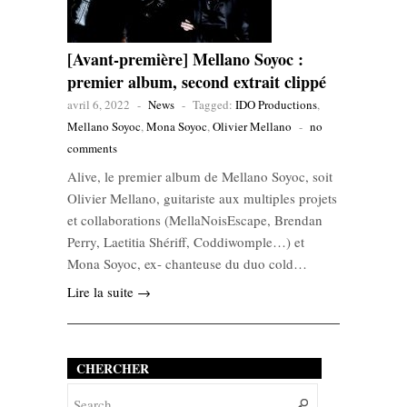
[Avant-première] Mellano Soyoc :
premier album, second extrait clippé
avril 6, 2022
-
News
-
Tagged:
IDO Productions
,
Mellano Soyoc
,
Mona Soyoc
,
Olivier Mellano
-
no
comments
Alive, le premier album de Mellano Soyoc, soit
Olivier Mellano, guitariste aux multiples projets
et collaborations (MellaNoisEscape, Brendan
Perry, Laetitia Shériff, Coddiwomple…) et
Mona Soyoc, ex- chanteuse du duo cold…
Lire la suite →
CHERCHER