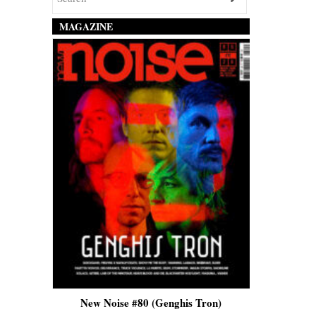
MAGAZINE
is)
New Noise #80 (Genghis Tron)
New No