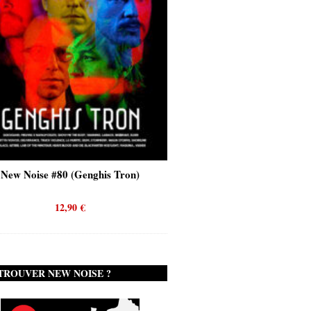
New Noise #80 (Genghis Tron)
New Noise #80 (Quicks
12,90
€
12,90
€
TROUVER NEW NOISE ?