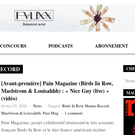
CONCOURS
PODCASTS
ABONNEMENT
RECORD
CH
[Avant-première] Pain Magazine (Birds In Row,
Maelstrom & Louisahhh) : « Nice Guy (live) »
MAG
(vidéo)
février 25, 2026
-
News
-
Tagged:
Birds In Row
,
Humus Record
,
Maelstrom & Louisahhh
,
Pain Mag
-
1 comment
Pain Magazine, projet collaboratif réunissant le trio screamo
français Birds In Row et le duo franco américain techno