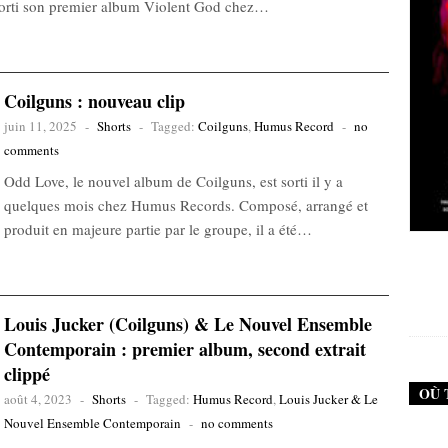
sorti son premier album Violent God chez…
Coilguns : nouveau clip
juin 11, 2025
-
Shorts
-
Tagged:
Coilguns
,
Humus Record
-
no
comments
Odd Love, le nouvel album de Coilguns, est sorti il y a
quelques mois chez Humus Records. Composé, arrangé et
produit en majeure partie par le groupe, il a été…
New Noise #79 (Neurosis)
12,90
€
Louis Jucker (Coilguns) & Le Nouvel Ensemble
Contemporain : premier album, second extrait
clippé
OÙ 
août 4, 2023
-
Shorts
-
Tagged:
Humus Record
,
Louis Jucker & Le
Nouvel Ensemble Contemporain
-
no comments