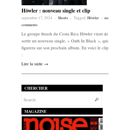
Höwler : nouveau single et clip
septembre 17, 2024
-
Shorts
-
Tagged:
Höwler
-
no
comments
Le groupe thrash du Costa Rica Höwler vient de
sortir un nouveau single, « Oath In Black », qui
figurera sur son prochain album. En voici le clip
:
Lire la suite →
CHERCHER
MAGAZINE