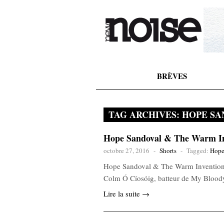
BRÈVES
TAG ARCHIVES:
HOPE SA
Hope Sandoval & The Warm Inv
octobre 27, 2016
-
Shorts
-
Tagged:
Hope
Hope Sandoval & The Warm Inventions,
Colm Ó Cíosóig, batteur de My Bloody
Lire la suite →