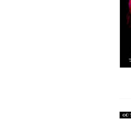
New Noise #79 (Neurosis)
12,90
€
OÙ 