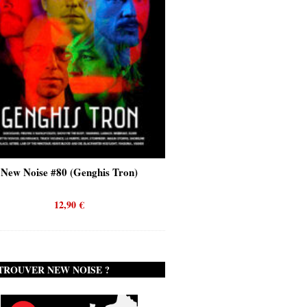
New Noise #80 (Genghis Tron)
New Noise #80 (Quicks
12,90
€
12,90
€
TROUVER NEW NOISE ?