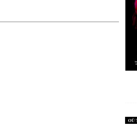
New Noise #79 (Neurosis)
12,90
€
OÙ 