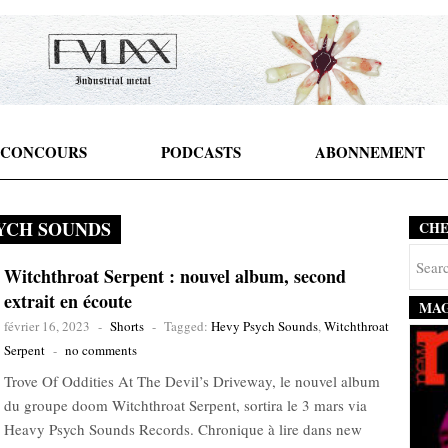
CONCOURS
PODCASTS
ABONNEMENT
YCH SOUNDS
CH
Witchthroat Serpent : nouvel album, second
extrait en écoute
MAG
février 16, 2023
-
Shorts
-
Tagged:
Hevy Psych Sounds
,
Witchthroat
Serpent
-
no comments
Trove Of Oddities At The Devil’s Driveway, le nouvel album
du groupe doom Witchthroat Serpent, sortira le 3 mars via
Heavy Psych Sounds Records. Chronique à lire dans new