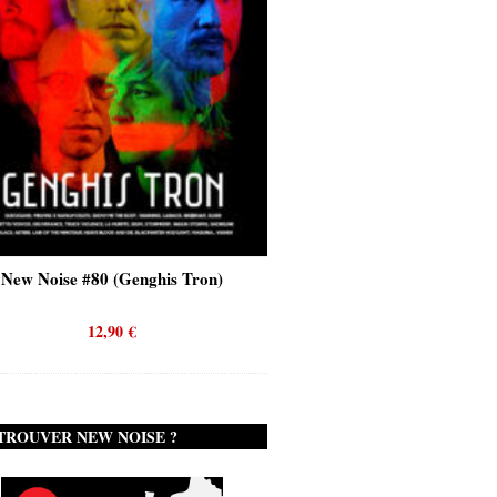
New Noise #80 (Genghis Tron)
New Noise #80 (Quicks
12,90
€
12,90
€
TROUVER NEW NOISE ?