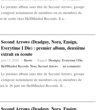
Le premier album sans titre de Second Arrows, groupe
composé notamment de membres ou ex-membres de
nt de sortir chez HellMinded Records. Il a…
Second Arrows (Deadguy, Nora, Ensign,
Everytime I Die) : premier album, deuxième
extrait en écoute
juin 13, 2020
-
Shorts
-
Tagged:
Deadguy
,
Everytime I Die
,
HellMinded Records
,
Nora
,
Second Arrows
-
no comments
Le premier album sans titre de Second Arrows, groupe
composé notamment de membres ou ex-membres de
tira le 26 juin sur HellMinded Records. Il…
Second Arrows (Deadguy, Nora, Ensign,