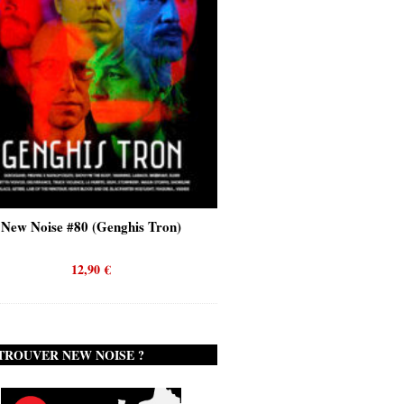
 Noise #80 (Genghis Tron)
New Noise #80 (Quicksand)
12,90
€
12,90
€
TROUVER NEW NOISE ?