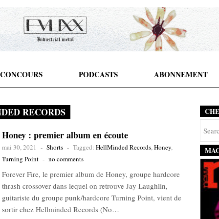
CONCOURS
PODCASTS
ABONNEMENT
NDED RECORDS
CH
Honey : premier album en écoute
mai 30, 2021
-
Shorts
-
Tagged:
HellMinded Records
,
Honey
,
MAG
Turning Point
-
no comments
Forever Fire, le premier album de Honey, groupe hardcore
thrash crossover dans lequel on retrouve Jay Laughlin,
guitariste du groupe punk/hardcore Turning Point, vient de
sortir chez Hellminded Records (No…