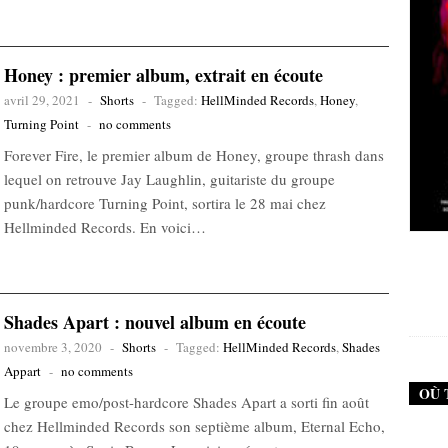
Honey : premier album, extrait en écoute
avril 29, 2021
-
Shorts
-
Tagged:
HellMinded Records
,
Honey
,
Turning Point
-
no comments
Forever Fire, le premier album de Honey, groupe thrash dans
lequel on retrouve Jay Laughlin, guitariste du groupe
punk/hardcore Turning Point, sortira le 28 mai chez
Hellminded Records. En voici…
New Noise #79 (Neurosis)
New
12,90
€
Shades Apart : nouvel album en écoute
novembre 3, 2020
-
Shorts
-
Tagged:
HellMinded Records
,
Shades
Appart
-
no comments
OÙ 
Le groupe emo/post-hardcore Shades Apart a sorti fin août
chez Hellminded Records son septième album, Eternal Echo,