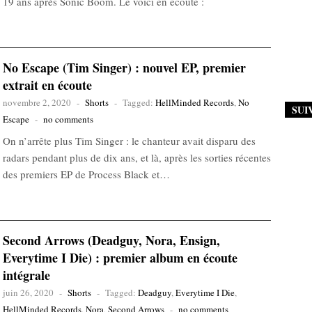
19 ans après Sonic Boom. Le voici en écoute :
No Escape (Tim Singer) : nouvel EP, premier
extrait en écoute
novembre 2, 2020
-
Shorts
-
Tagged:
HellMinded Records
,
No
SUI
Escape
-
no comments
On n’arrête plus Tim Singer : le chanteur avait disparu des
radars pendant plus de dix ans, et là, après les sorties récentes
des premiers EP de Process Black et…
Second Arrows (Deadguy, Nora, Ensign,
Everytime I Die) : premier album en écoute
intégrale
juin 26, 2020
-
Shorts
-
Tagged:
Deadguy
,
Everytime I Die
,
HellMinded Records
,
Nora
,
Second Arrows
-
no comments