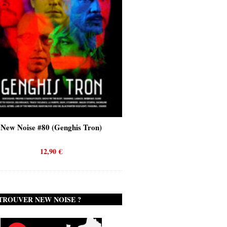
New Noise #80 (Genghis Tron)
New Noise #80 (Quicks
12,90
€
12,90
€
TROUVER NEW NOISE ?