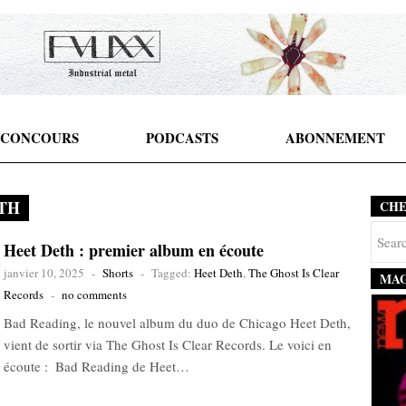
CONCOURS
PODCASTS
ABONNEMENT
TH
CH
Heet Deth : premier album en écoute
janvier 10, 2025
-
Shorts
-
Tagged:
Heet Deth
,
The Ghost Is Clear
MAG
Records
-
no comments
Bad Reading, le nouvel album du duo de Chicago Heet Deth,
vient de sortir via The Ghost Is Clear Records. Le voici en
écoute : Bad Reading de Heet…