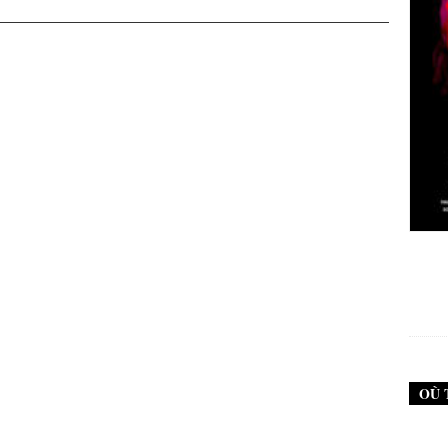
New Noise #79 (Neurosis)
12,90
€
OÙ 