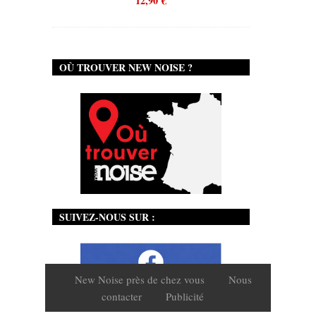
12,90
€
OÙ TROUVER NEW NOISE ?
SUIVEZ-NOUS SUR :
New Noise près de chez vous
Nous
contacter
Publicité