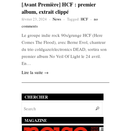
[Avant Première] HCF : premier
album, extrait clippé
février 23, 2024
-
News
-
Tagged:
HCF
-
no
comments
Le groupe indie rock 90s/grunge HCF (Here
Comes The Flood), avec Berne Evol, chanteur
du trio coldgaze/electronics DEAD, sortira son
premier album No Veil Of Light le 24 avril.
En…
Lire la suite →
CHERCHER
MAGAZINE