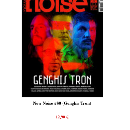
is)
New Noise #80 (Genghis Tron)
New No
12,90
€