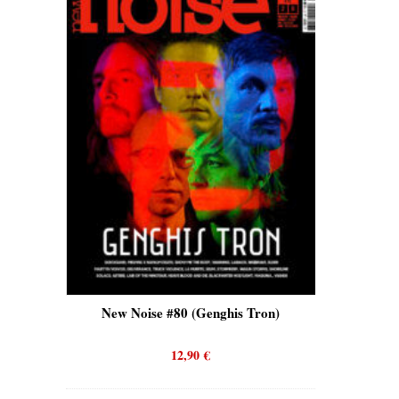
is)
New Noise #80 (Genghis Tron)
New No
12,90
€