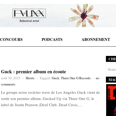
CONCOURS
PODCASTS
ABONNEMENT
CH
Guck : premier album en écoute
août 30, 2025
-
Shorts
-
Tagged:
Guck
,
Three One G Records
-
no
MAG
comments
Le groupe noise rock/no wave de Los Angeles Guck vient de
sortir son premier album, Gucked Up via Three One G, le
label de Justin Pearson (Deaf Club, Dead Cross,…