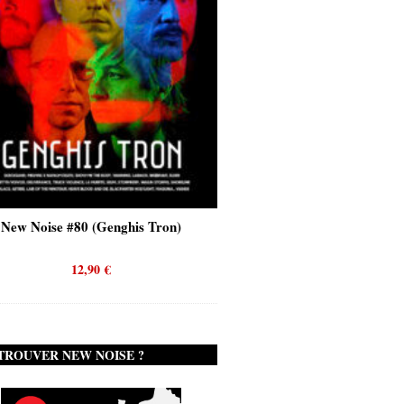
New Noise #80 (Genghis Tron)
New Noise #80 (Quicks
12,90
€
12,90
€
TROUVER NEW NOISE ?