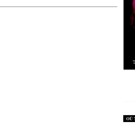
New Noise #79 (Neurosis)
12,90
€
OÙ 