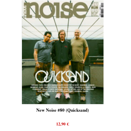
Tron)
New Noise #80 (Quicksand)
New 
12,90
€