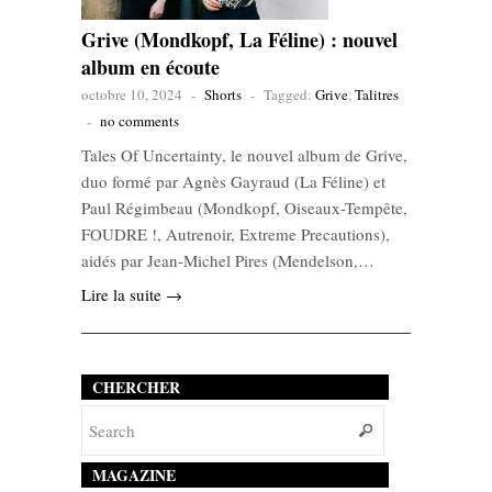
Grive (Mondkopf, La Féline) : nouvel
album en écoute
octobre 10, 2024
-
Shorts
-
Tagged:
Grive
,
Talitres
-
no comments
Tales Of Uncertainty, le nouvel album de Grive,
duo formé par Agnès Gayraud (La Féline) et
Paul Régimbeau (Mondkopf, Oiseaux-Tempête,
FOUDRE !, Autrenoir, Extreme Precautions),
aidés par Jean-Michel Pires (Mendelson,…
Lire la suite →
CHERCHER
MAGAZINE