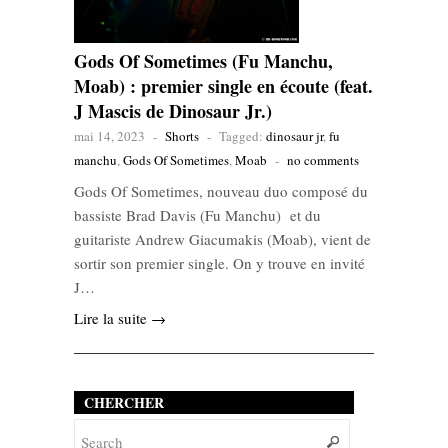
Gods Of Sometimes (Fu Manchu,
Moab) : premier single en écoute (feat.
J Mascis de Dinosaur Jr.)
mai 14, 2023
-
Shorts
-
Tagged:
dinosaur jr
,
fu
manchu
,
Gods Of Sometimes
,
Moab
-
no comments
Gods Of Sometimes, nouveau duo composé du
bassiste Brad Davis (Fu Manchu) et du
guitariste Andrew Giacumakis (Moab), vient de
sortir son premier single. On y trouve en invité
J…
Lire la suite →
CHERCHER