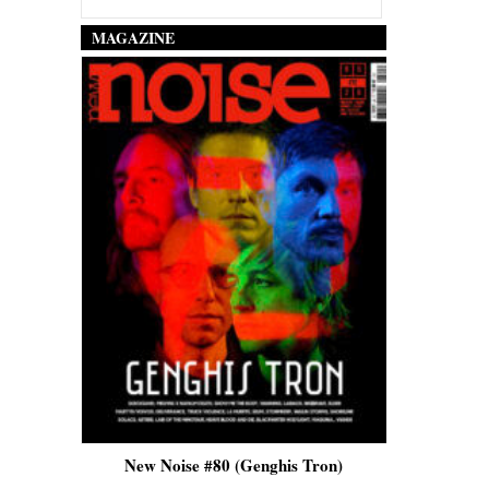
MAGAZINE
is)
New Noise #80 (Genghis Tron)
New No