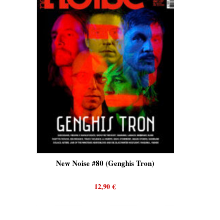
is)
New Noise #80 (Genghis Tron)
New No
12,90
€