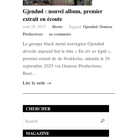
Gjendød : nouvel album, premier
extrait en écoute
août 28, 2025
-
Shorts
-
Tagged:
Gjendød
,
Osmose
Productions
-
no comments
Le groupe black metal norvégien Gjendød
dévoile aujourd’hui le titre « En elv av kjøtt »,
premier extrait de de Svekkelse, attendu le 26
septembre 2025 via Osmose Productions.
Basé…
Lire la suite →
CHERCHER
MAGAZINE