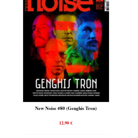
is)
New Noise #80 (Genghis Tron)
New No
12,90
€