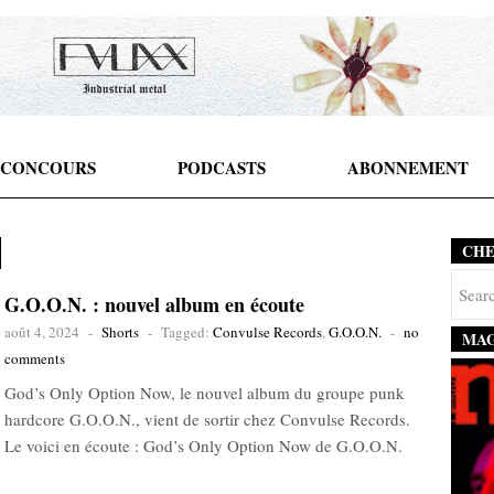
CONCOURS
PODCASTS
ABONNEMENT
CH
G.O.O.N. : nouvel album en écoute
août 4, 2024
-
Shorts
-
Tagged:
Convulse Records
,
G.O.O.N.
-
no
MAG
comments
God’s Only Option Now, le nouvel album du groupe punk
hardcore G.O.O.N., vient de sortir chez Convulse Records.
Le voici en écoute : God’s Only Option Now de G.O.O.N.