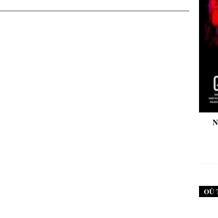
New Noise #79 (Neurosis)
New Noise #80 (Ge
12,90
€
12,90
OÙ 