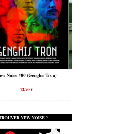
nghis Tron)
New Noise #80 (Quicksand)
€
12,90
€
TROUVER NEW NOISE ?