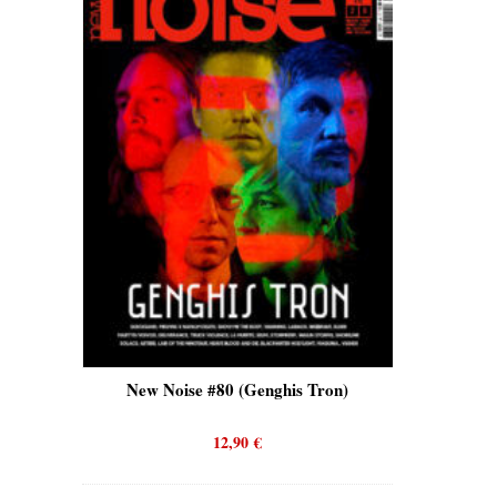
is)
New Noise #80 (Genghis Tron)
New No
12,90
€