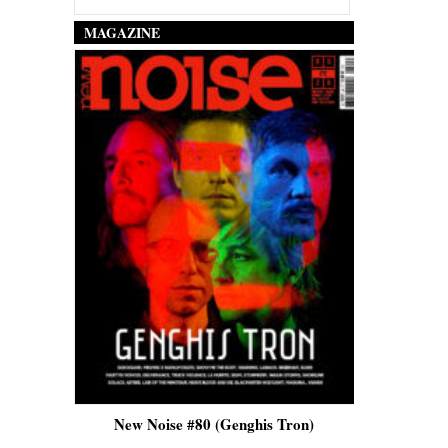
MAGAZINE
is)
New Noise #80 (Genghis Tron)
New No