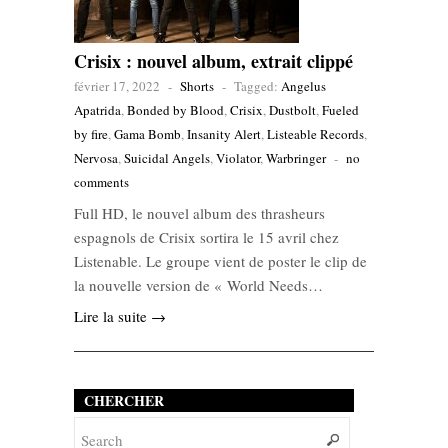
Crisix : nouvel album, extrait clippé
février 17, 2022
-
Shorts
-
Tagged:
Angelus
Apatrida
,
Bonded by Blood
,
Crisix
,
Dustbolt
,
Fueled
by fire
,
Gama Bomb
,
Insanity Alert
,
Listeable Records
,
Nervosa
,
Suicidal Angels
,
Violator
,
Warbringer
-
no
comments
Full HD, le nouvel album des thrasheurs
espagnols de Crisix sortira le 15 avril chez
Listenable. Le groupe vient de poster le clip de
la nouvelle version de « World Needs…
Lire la suite →
CHERCHER