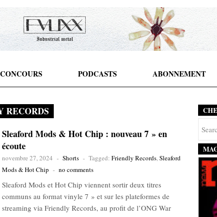
CONCOURS
PODCASTS
ABONNEMENT
Y RECORDS
CH
Sleaford Mods & Hot Chip : nouveau 7 » en
écoute
MAG
novembre 27, 2024
-
Shorts
-
Tagged:
Friendly Records
,
Sleaford
Mods & Hot Chip
-
no comments
Sleaford Mods et Hot Chip viennent sortir deux titres
communs au format vinyle 7 » et sur les plateformes de
streaming via Friendly Records, au profit de l’ONG War