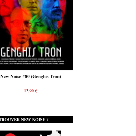
New Noise #80 (Genghis Tron)
New Noise #80 (Quicks
12,90
€
12,90
€
TROUVER NEW NOISE ?