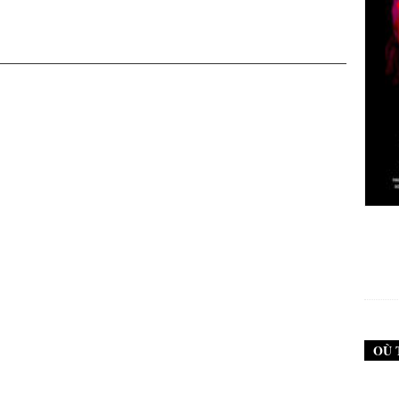
New Noise #79 (Neurosis)
12,90
€
OÙ 