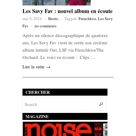
Les Savy Fav : nouvel album en écoute
mai 9, 2024
-
Shorts
-
Tagged:
Frenchkiss
,
Les Savy
Fav
-
no comments
Après un silence discographique de quatorze
ans, Les Savy Fav vient de sortir son sixième
album intitulé Oui, LSF via Frenchkiss/The
Orchard. Le voici en écoute : Clips :…
Lire la suite →
CHERCHER
MAGAZINE