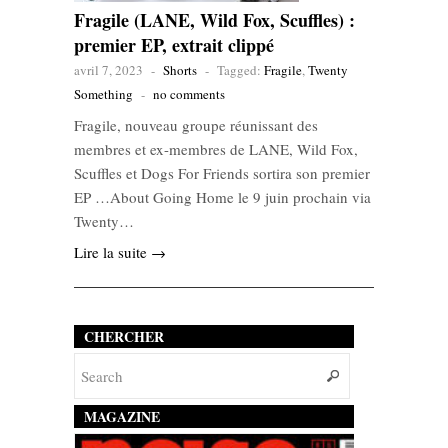
Fragile (LANE, Wild Fox, Scuffles) :
premier EP, extrait clippé
avril 7, 2023
-
Shorts
-
Tagged:
Fragile
,
Twenty
Something
-
no comments
Fragile, nouveau groupe réunissant des
membres et ex-membres de LANE, Wild Fox,
Scuffles et Dogs For Friends sortira son premier
EP …About Going Home le 9 juin prochain via
Twenty…
Lire la suite →
CHERCHER
MAGAZINE