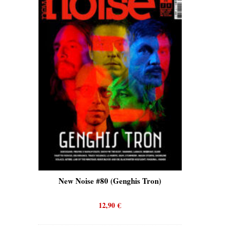
is)
New Noise #80 (Genghis Tron)
New No
12,90
€