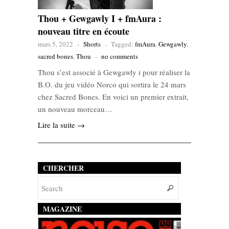
Thou + Gewgawly I + fmAura :
nouveau titre en écoute
mars 5, 2022
-
Shorts
-
Tagged:
fmAura
,
Gewgawly
,
sacred bones
,
Thou
-
no comments
Thou s’est associé à Gewgawly i pour réaliser la
B.O. du jeu vidéo Norco qui sortira le 24 mars
chez Sacred Bones. En voici un premier extrait,
un nouveau morceau…
Lire la suite →
CHERCHER
MAGAZINE