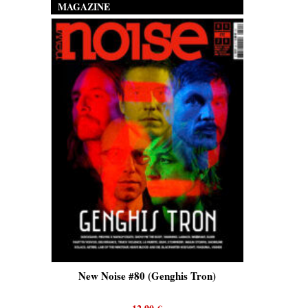
MAGAZINE
is)
New Noise #80 (Genghis Tron)
New No