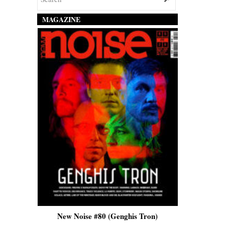
MAGAZINE
is)
New Noise #80 (Genghis Tron)
New No