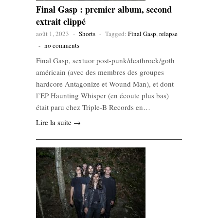
Final Gasp : premier album, second
extrait clippé
août 1, 2023
-
Shorts
-
Tagged:
Final Gasp
,
relapse
-
no comments
Final Gasp, sextuor post-punk/deathrock/goth
américain (avec des membres des groupes
hardcore Antagonize et Wound Man), et dont
l’EP Haunting Whisper (en écoute plus bas)
était paru chez Triple-B Records en…
Lire la suite →