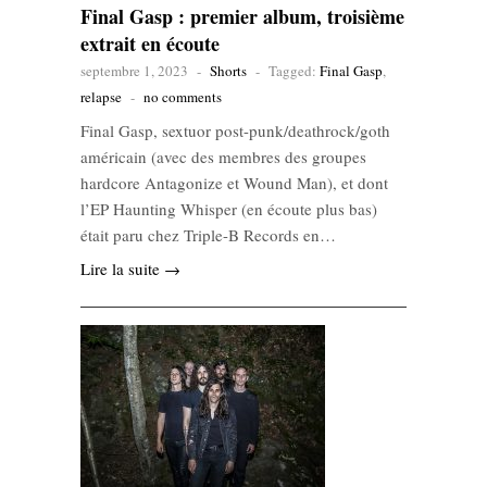
Final Gasp : premier album, troisième
extrait en écoute
septembre 1, 2023
-
Shorts
-
Tagged:
Final Gasp
,
relapse
-
no comments
Final Gasp, sextuor post-punk/deathrock/goth
américain (avec des membres des groupes
hardcore Antagonize et Wound Man), et dont
l’EP Haunting Whisper (en écoute plus bas)
était paru chez Triple-B Records en…
Lire la suite →