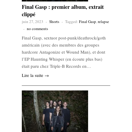
Final Gasp : premier album, extrait
clippé
juin 27, 2023
-
Shorts
-
Tagged:
Final Gasp
,
relapse
-
no comments
Final Gasp, sextuor post-punk/deathrock/goth
américain (avec des membres des groupes
hardcore Antagonize et Wound Man), et dont
l’EP Haunting Whisper (en écoute plus bas)
était paru chez Triple-B Records en…
Lire la suite →