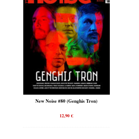
New Noise #80 (Genghis Tron)
New Noise #80 (Quick
12,90
€
12,90
€