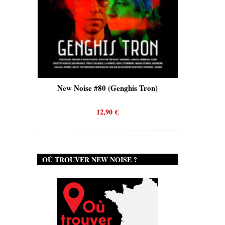
is)
New Noise #80 (Genghis Tron)
New No
12,90
€
OÙ TROUVER NEW NOISE ?