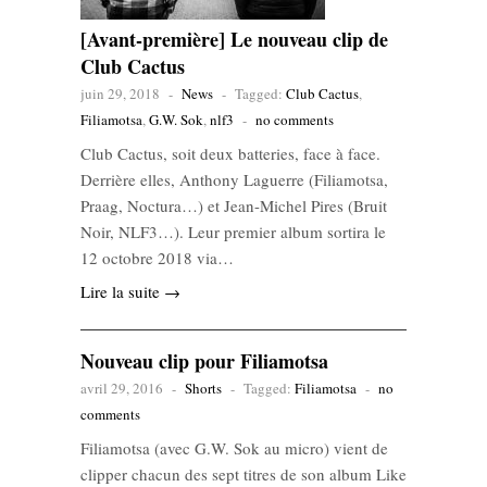
[Avant-première] Le nouveau clip de
Club Cactus
juin 29, 2018
-
News
-
Tagged:
Club Cactus
,
Filiamotsa
,
G.W. Sok
,
nlf3
-
no comments
Club Cactus, soit deux batteries, face à face.
Derrière elles, Anthony Laguerre (Filiamotsa,
Praag, Noctura…) et Jean-Michel Pires (Bruit
Noir, NLF3…). Leur premier album sortira le
12 octobre 2018 via…
Lire la suite →
Nouveau clip pour Filiamotsa
avril 29, 2016
-
Shorts
-
Tagged:
Filiamotsa
-
no
comments
Filiamotsa (avec G.W. Sok au micro) vient de
clipper chacun des sept titres de son album Like