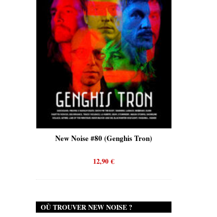
is)
New Noise #80 (Genghis Tron)
New No
12,90
€
OÙ TROUVER NEW NOISE ?