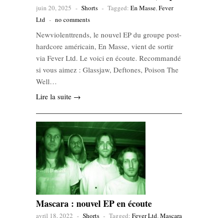
juin 20, 2025
-
Shorts
-
Tagged:
En Masse
,
Fever
Ltd
-
no comments
Newviolenttrends, le nouvel EP du groupe post-
hardcore américain, En Masse, vient de sortir
via Fever Ltd. Le voici en écoute. Recommandé
si vous aimez : Glassjaw, Deftones, Poison The
Well…
Lire la suite →
Mascara : nouvel EP en écoute
avril 18, 2022
-
Shorts
-
Tagged:
Fever Ltd
,
Mascara