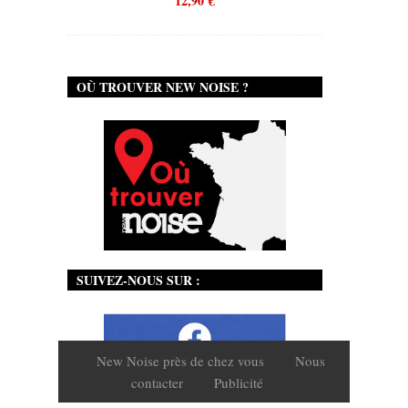
12,90
€
OÙ TROUVER NEW NOISE ?
SUIVEZ-NOUS SUR :
New Noise près de chez vous
Nous
contacter
Publicité