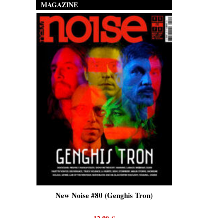
MAGAZINE
is)
New Noise #80 (Genghis Tron)
New No