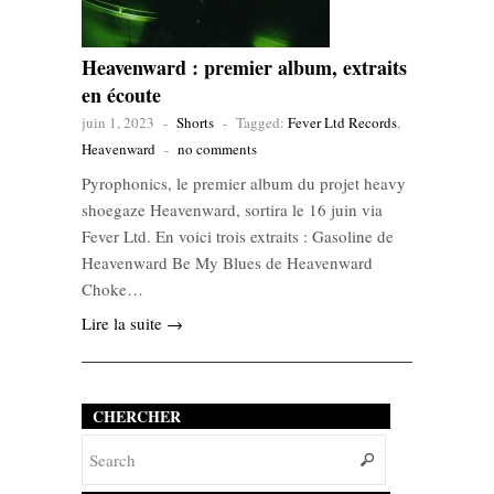
Heavenward : premier album, extraits
en écoute
juin 1, 2023
-
Shorts
-
Tagged:
Fever Ltd Records
,
Heavenward
-
no comments
Pyrophonics, le premier album du projet heavy
shoegaze Heavenward, sortira le 16 juin via
Fever Ltd. En voici trois extraits : Gasoline de
Heavenward Be My Blues de Heavenward
Choke…
Lire la suite →
CHERCHER