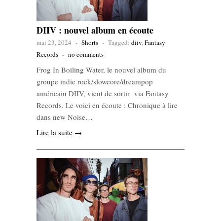
DIIV : nouvel album en écoute
mai 23, 2024
-
Shorts
-
Tagged:
diiv
,
Fantasy
Records
-
no comments
Frog In Boiling Water, le nouvel album du
groupe indie rock/slowcore/dreampop
américain DIIV, vient de sortir via Fantasy
Records. Le voici en écoute : Chronique à lire
dans new Noise…
Lire la suite →