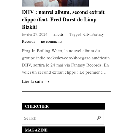
DIIV : nouvel album, second extrait
clippé (feat. Fred Durst de Limp
Bizkit)
février 27, 2024
-
Shorts
-
Tagged:
diiv
,
Fantasy
Records
-
no comments
Frog In Boiling Water, le nouvel album du
groupe indie rock/slowcore/shoegaze américain
DIIV, sortira le 24 mai via Fantasy Records. En
voici un second extrait clippé : Le premier :…
Lire la suite →
CHERCHER
MAGAZINE