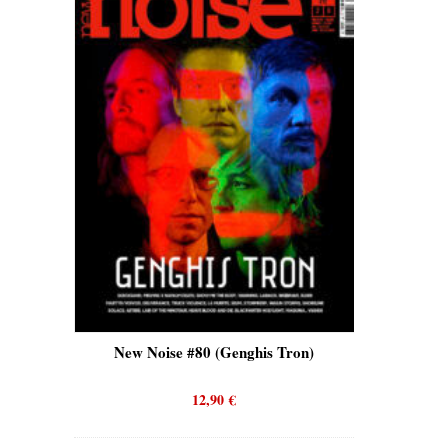
is)
New Noise #80 (Genghis Tron)
New No
12,90
€